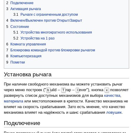
2
Подключение
3
Активация рычага
3.1
Рычаги с ограниченным доступом
4
Включен/Выключен против Открыт/Закрыт
5
Состояние
5.1
Устройства многократного использования
5.2
Устройства на 1 раз
6
Комната управления
7
Блокировка командой против блокировки рычагом
8
Компьютеризация
9
Пометки
Установка рычага
При наличии свободного механизма вы можете установить рычаг
через меню построек ("
uild --
rap --
ever"), кнопка
позволяет
b
T
l
x
развернуть список доступных механизмов для выбора
качества
,
материала
или местоположения в крепости. Качество механизма не
влияет на скорость срабатывания. Зато есть мнение, что качество
механизма влияет на надёжность и шанс срабатывания
ловушек
.
Подключение