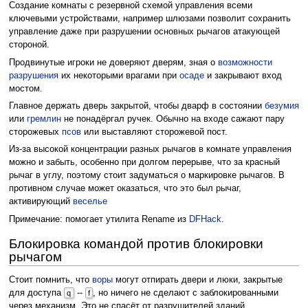
Создание комнаты с резервной схемой управления всеми
ключевыми устройствами, например шлюзами позволит сохранить
управление даже при разрушении основных рычагов атакующей
стороной.
Продвинутые игроки не доверяют дверям, зная о
возможности
разрушения
их некоторыми врагами при
осаде
и закрывают вход
мостом.
Главное держать дверь закрытой, чтобы дварф в состоянии
безумия
или
гремлин
не понадёргал ручек. Обычно на входе сажают пару
сторожевых
псов
или выставляют сторожевой пост.
Из-за высокой концентрации разных рычагов в комнате управления
можно и забыть, особенно при долгом перерыве, что за красный
рычаг в углу, поэтому стоит задуматься о маркировке рычагов. В
противном случае может оказаться, что это был рычаг,
активирующий
веселье
Примечание: помогает утилита Rename из
DFHack
.
Блокировка командой против блокировки
рычагом
Стоит помнить, что
воры
могут отпирать двери и люки, закрытые
для доступа
--
, но ничего не сделают с заблокированными
q
f
через механизм. Это не спасёт от разрушителей зданий.