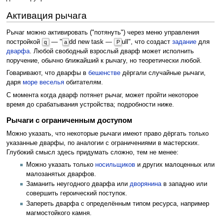
Активация рычага
Рычаг можно активировать ("потянуть") через меню управления
постройкой
— "
dd new task —
ull", что создаст
задание
для
q
a
P
дварфа
. Любой свободный взрослый дварф может исполнить
поручение, обычно ближайший к рычагу, но теоретически любой.
Говаривают, что дварфы в
бешенстве
дёргали случайные рычаги,
даря
море веселья
обитателям.
С момента когда дварф потянет рычаг, может пройти некоторое
время до срабатывания устройства; подробности ниже.
Рычаги с ограниченным доступом
Можно указать, что некоторые рычаги имеют право дёргать только
указанные дварфы, по аналогии с ограничениями в мастерских.
Глубокий смысл здесь придумать сложно, тем не менее:
Можно указать только
носильщиков
и других малоценных или
малозанятых дварфов.
Заманить неугодного дварфа или
дворянина
в западню или
совершить героический поступок.
Запереть дварфа с определённым типом ресурса, например
магмостойкого камня.