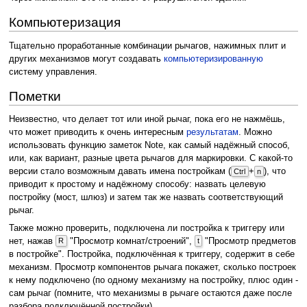
Компьютеризация
Тщательно проработанные комбинации рычагов, нажимных плит и
других механизмов могут создавать
компьютеризированную
систему управления.
Пометки
Неизвестно, что делает тот или иной рычаг, пока его не нажмёшь,
что может приводить к очень интересным
результатам
. Можно
использовать функцию заметок Note, как самый надёжный способ,
или, как вариант, разные цвета рычагов для маркировки. С какой-то
версии стало возможным давать имена постройкам (
+
), что
Ctrl
n
приводит к простому и надёжному способу: назвать целевую
постройку (мост, шлюз) и затем так же назвать соответствующий
рычаг.
Также можно проверить, подключена ли постройка к триггеру или
нет, нажав
"Просмотр комнат/строений",
"Просмотр предметов
R
t
в постройке". Постройка, подключённая к триггеру, содержит в себе
механизм. Просмотр компонентов рычага покажет, сколько построек
к нему подключено (по одному механизму на постройку, плюс один -
сам рычаг (помните, что механизмы в рычаге остаются даже после
разбора подключённой постройки).