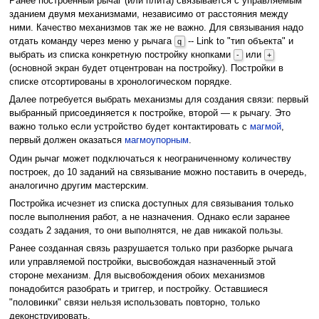
Ранее построенный рычаг (или плита) связывается с управляемым
зданием двумя механизмами, независимо от расстояния между
ними. Качество механизмов так же не важно. Для связывания надо
отдать команду через меню у рычага
-- Link to "тип объекта" и
q
выбрать из списка конкретную постройку кнопками
или
-
+
(основной экран будет отцентрован на постройку). Постройки в
списке отсортированы в хронологическом порядке.
Далее потребуется выбрать механизмы для создания связи: первый
выбранный присоединяется к постройке, второй — к рычагу. Это
важно только если устройство будет контактировать с
магмой
,
первый должен оказаться
магмоупорным
.
Один рычаг может подключаться к неограниченному количеству
построек, до 10 заданий на связывание можно поставить в очередь,
аналогично другим мастерским.
Постройка исчезнет из списка доступных для связывания только
после выполнения работ, а не назначения. Однако если заранее
создать 2 задания, то они выполнятся, не дав никакой пользы.
Ранее созданная связь разрушается только при разборке рычага
или управляемой постройки, высвобождая назначенный этой
стороне механизм. Для высвобождения обоих механизмов
понадобится разобрать и триггер, и постройку. Оставшиеся
"половинки" связи нельзя использовать повторно, только
деконструировать.