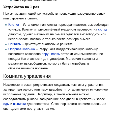
Off:
Переключает состояние.
Устройства на 1 раз
При активации подобных устройств происходит разрушение связи
или строения в целом.
Клетка
– Установленная клетка переворачивается, высвобождая
узников. Клетку и прикреплённый механизм перенесут на
склад
дварфы, однако механизм на рычаге удастся высвободить или
использовать повторно только после разбора рычага.
Привязь
– Действует аналогично решётке.
Опорная колонна
– Разрушает поддерживающую колонну,
позволяет безопасно
обрушивать
потолки или вышележащие
породы без опасности для дварфов. Материал колонны и
механизм высвободятся, но могут быть погребены в
образовавшемся провале.
Комната управления
Некоторые игроки предпочитают создавать комнаты управления,
запирая там одного или пару дварфов, что гарантирует мгновенное
исполнение задания. Например, в такой комнате можно
сосредоточить рычаги, запирающие все двери в крепость и запас
еды
и
выпивки
для оператора. С тех пор ничего не изменилось и с
сис. админами поступают так же.