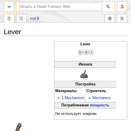
поиск
ещё
Lever
Перейти
Перейти
Lever
к
к
-
-
b
m
l
навигации
поиску
Иконка
Постройка
Материалы
Строитель
1
Mechanism
Mechanics
Потребляемая
мощность
Не использует энергии.