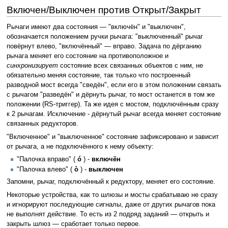
Включен/Выключен против Открыт/Закрыт
Рычаги имеют два состояния — "включён" и "выключен",
обозначается положением ручки рычага: "выключенный" рычаг
повёрнут влево, "включённый" — вправо. Задача по дёрганию
рычага меняет его состояние на противоположное и
синхронизирует
состояние всех связанных объектов с ним, не
обязательно меняя состояние, так только что построенный
разводной мост всегда "сведён", если его в этом положении связать
с рычагом "разведён" и дёрнуть рычаг, то мост останется в том же
положении (RS-триггер). Та же идея с мостом, подключённым сразу
к 2 рычагам. Исключение - дёрнутый рычаг всегда меняет состояние
связанных редукторов.
"Включенное" и "выключенное" состояние зафиксировано и зависит
от рычага, а не подключённого к нему объекту:
"Палочка вправо" (
ó
) -
включён
"Палочка влево" (
ò
) -
выключен
Запомни, рычаг, подключённый к редуктору, меняет его состояние.
Некоторые устройства, как то шлюзы и мосты срабатываю не сразу
и игнорируют последующие сигналы, даже от других рычагов пока
не выполнят действие. То есть из 2 подряд заданий — открыть и
закрыть шлюз — сработает только первое.