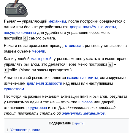
Рычаг
— управляющий
механизм
, после постройки соединяется с
одним или больше устройством как
двери
,
подъёмные мосты
,
несущие колонны
для удалённого управления через меню
постройки
самого рычага.
q
Рычаги не загораживают проход;
стоимость
рычагов учитывается в
общем объёме
мебели
.
Как и у любой
мастерской
, у рычага можно указать кто имеет право
управлять рычагом, это делается через меню постройки
--
q
rofile. (Мало ли зачем пригодится.)
P
Альтернативой рычагам являются
нажимные плиты
, активируемые
изменением
давления
жидкости
над ними или наступившим
существом
.
Несмотря на разный механизм активации плит и рычагов, результат
у механизмов один и тот же — открытие
шлюзов
или дверей,
отключение
редукторов
и т.п.
Для дополнительных сведений
стоит прочитать статью об
элементах механизмов
.
Содержание
1
Установка рычага