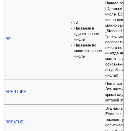
Начало описан
ID, имени и и
числе. Если 
числа нужно п
ID
можно заменит
Название в
„Standard Plura
единственном
"s" к слову в
BP
числе
перевести его
Название во
ничего не доб
множественном
никогда не заг
числе
может вызват
сохранений из
вы добавили 
числа!)
Помечает част
Эта часть тел
APERTURE
кроме случая 
которой эта ч
Эта часть тел
Если все част
токеном, унич
BREATHE
испытывать у
не нуждаются