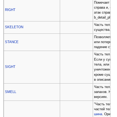
Помечает час
справа и, соо
RIGHT
атак справа. 
b_detail_plan_d
Часть тела яв
SKELETON
существа.
Позволяет су
STANCE
или потери эт
падение суще
Часть тела ис
Если у сущес
тела, или они
SIGHT
уничтожены, с
кроме сущест
в описании су
Часть тела ис
SMELL
запахов. Не и
версиях.
"Часть тела н
частей тела. 
шина
. Ориент