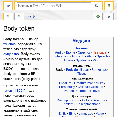
поиск
ещё
Body token
Перейти
Перейти
Body tokens
— набор
Моддинг
к
к
токенов
, определяющих
Токены
навигации
поиску
телесную структуру
Audio
•
Biome
•
Graphics
•
Tile page
•
существа
. Body tokens
Interaction
•
Mod info
•
Plant
•
Speech
•
можно разделить на две
Sphere
•
Syndrome
•
World
основные группы:
Токены тела
BODY
— шаблон тела
Body
•
Body detail plan
•
Bodygloss
•
Tissue
(body template) и
BP
—
части тела (body parts).
Токены существ
Creature
•
Creature mannerism
•
Существо использует
Personality
•
Creature variation
•
[BODY]
токен
для
Procedural graphics layer
перечисления всех
Дескрипторы
Descriptor color
•
Color
•
Descriptor
входящих в него шаблонов
pattern
•
Descriptor shape
тела. Каждая часть,
Токены цивилизаций
указанная в шаблоне,
Entity
•
Ethic
•
Language
•
Value
•
затем применяется к