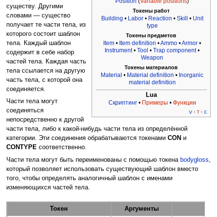
Position
(
Variable positions
)
существу. Другими
Токены работ
словами — существо
Building
•
Labor
•
Reaction
•
Skill
•
Unit
получает те части тела, из
type
которого состоит шаблон
Токены предметов
Item
•
Item definition
•
Ammo
•
Armor
•
тела. Каждый шаблон
Instrument
•
Tool
•
Trap component
•
содержит в себе набор
Weapon
частей тела. Каждая часть
Токены материалов
тела ссылается на другую
Material
•
Material definition
•
Inorganic
часть тела, с которой она
material definition
соединяется.
Lua
Части тела могут
Скриптинг
•
Примеры
•
Функции
соединяться
V
·
T
·
E
непосредственно к другой
части тела, либо к какой-нибудь части тела из определённой
категории. Эти соединения обрабатываются токенами
CON
и
CONTYPE
соответственно.
Части тела могут быть переименованы с помощью токена
bodygloss
,
который позволяет использовать существующий шаблон вместо
того, чтобы определять аналогичный шаблон с именами
изменяющихся частей тела.
Токен
Аргументы