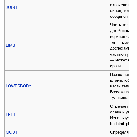
схвачена в бо
JOINT
силой, тем с
соединённые ч
Часть тела — 
для боевых пр
верхней част
тег — может 
LIMB
доспехами. Е
частью тулов
— может быть
брони.
Позволяет над
штаны, юбки и
LOWERBODY
часть тела — 
Возможно мно
туловища.
Отмечает час
слева и уязви
LEFT
Используется 
b_detail_plan_
MOUTH
Определяет ча