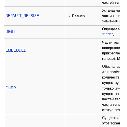
частей тела и
Устанавливае
DEFAULT_RELSIZE
части тела. Р
Размер
значения и ед
Определяет ча
DIGIT
проверки
.
Части тела с 
поверхности ч
EMBEDDED
прикреплены (
голове). Могу
Обозначает ча
для полёта. 
количества та
существу лет
FLIER
только имея т
существа и не
частей тела с
части тела за
статус летуна
Существа, час
этот токен, м