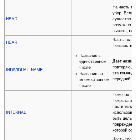
На часть тела
убор. Если вс
HEAD
существо поги
возможно — н
выжить, потер
Часть тела ис
HEAR
Неизвестный 
Название в
Даёт названи
единственном
повторяющимс
числе
INDIVIDUAL_NAME
эта команда з
Название во
передний зуб"
множественном
числе
Помечает част
Покрыта всем
части тела, н
INTERNAL
использован 
быть целью ат
поврежден ата
которой орган
Часть тела — 