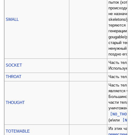
пыток (хотя т
происходит). 
не назначены 
SMALL
skeletons/joint
теряются при 
генерации мир
gougable/pinch
старый тег, о
ненужный функ
поздно его у
Часть тела мо
SOCKET
Используется 
THROAT
Часть тела мо
Часть тела и
является част
Большинство 
части тела с 
THOUGHT
уничтожены. О
[NO_THOUGH
[NOTH
(и/или
Из этих часте
TOTEMABLE
ремесленника