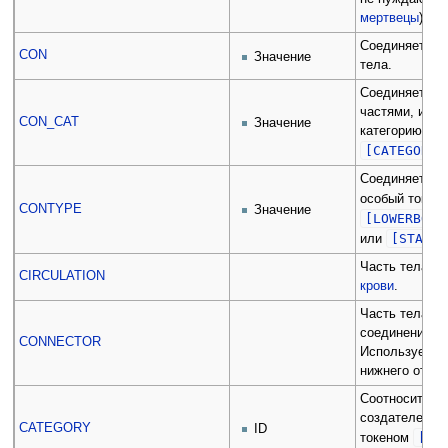
мертвецы
).
Соединяет эту
CON
Значение
тела.
Соединяет час
частями, име
CON_CAT
Значение
категорию, о
[CATEGORY]
Соединяет час
особый токен
CONTYPE
Значение
[LOWERBODY
[STANCE
или
Часть тела, 
CIRCULATION
крови
.
Часть тела, 
соединения м
CONNECTOR
Используется,
нижнего отдел
Соотносит час
создателем ка
CATEGORY
ID
[CO
токеном