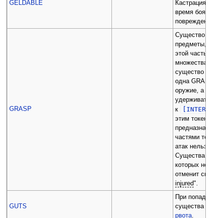
GELDABLE
Кастрация так
время боя, ес
повреждена.
Существо мож
предметы, в т
этой частью т
множества бое
существо спа
одна GRASP ч
оружие, а
все
удерживать щ
GRASP
[INTERNAL
к
этим токеном 
предназначен
частями тела.
атак нельзя н
Существа, в
которых нет ч
отменит свой 
injured
".
При попадании
GUTS
существа про
рвота
.