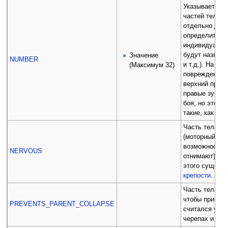
Указывает на 
частей тела. 
отдельно друг
определить их
индивидуальны
будут названы
Значение
NUMBER
и т.д.). На пр
(Максимум 32)
повреждены о
верхний правы
правые зубы 
боя, но это не
такие, как ни
Часть тела н
(моторный не
возможность 
NERVOUS
отнимают) и 
этого сущест
крепости
.
Часть тела до
чтобы прикре
PREVENTS_PARENT_COLLAPSE
считался уни
черепах и спи