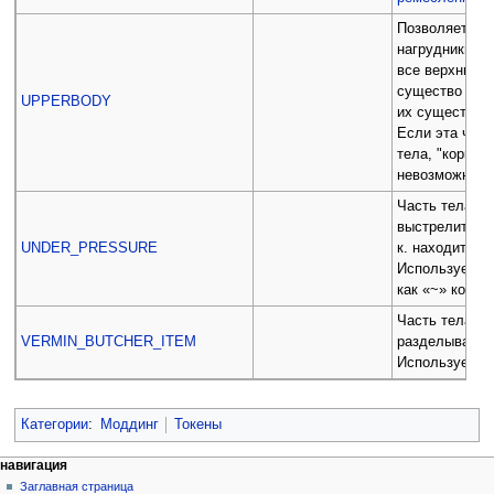
Позволяет нос
нагрудники, б
все верхние ч
существо умр
UPPERBODY
их существова
Если эта част
тела, "корнем
невозможно от
Часть тела вы
выстрелит/выр
UNDER_PRESSURE
к. находится 
Используется
как «~» когда
Часть тела мо
VERMIN_BUTCHER_ITEM
разделывании
Используется
Категории
:
Моддинг
Токены
Н
действия на странице
персональные инструменты
навигация
статья
создать
Заглавная страница
а