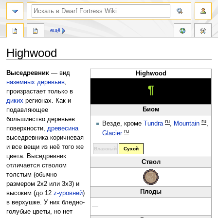
поиск
ещё
Highwood
Перейти
Перейти
Выседревник
— вид
Highwood
к
к
наземных
деревьев
,
¶
навигации
поиску
произрастает только в
диких
регионах. Как и
Биом
подавляющее
большинство деревьев
ru
ru
Везде, кроме
Tundra
,
Mountain
,
поверхности,
древесина
ru
Glacier
выседревника коричневая
и все вещи из неё того же
Влажный
Сухой
цвета. Выседревник
Ствол
отличается стволом
толстым (обычно
размером 2x2 или 3x3) и
Плоды
высоким (до 12
z-уровней
)
в верхушке. У них бледно-
—
голубые цветы, но нет