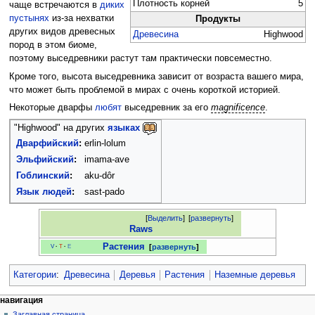
Плотность корней
5
чаще встречаются в
диких
пустынях
из-за нехватки
Продукты
других видов древесных
Древесина
Highwood
пород в этом биоме,
поэтому выседревники растут там практически повсеместно.
Кроме того, высота выседревника зависит от возраста вашего мира,
что может быть проблемой в мирах с очень короткой историей.
Некоторые дварфы
любят
выседревник за его
magnificence
.
"Highwood" на других
языках
Дварфийский
:
erlin-lolum
Эльфийский
:
imama-ave
Гоблинский
:
aku-dôr
Язык людей
:
sast-pado
[
Выделить
]
[
развернуть
]
Raws
Растения
развернуть
V
·
T
·
E
Категории
:
Древесина
Деревья
Растения
Наземные деревья
Н
действия на странице
персональные инструменты
навигация
статья
создать
Заглавная страница