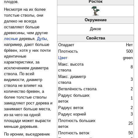
Росток
плодов.
Несмотря на их более
толстые стволы, они
Окружение
далеко не всегда
оставляют больше
Дикое
древесины, чем другие
Свойства
лесные
деревья.
Дубы
,
например, дают больше
Опадает
Нет
брёвен, хотя у них почти
Плотность
500
идентичные
Цвет
green
характеристики, за
Макс. высота
8
исключением диаметра
ствола
ствола. По всей
Макс. диаметр
3
видимости, диаметр
ствола
ствола не влияет на
Ветвлёность ствола
2
количество бревен, а
Радиус больших
более толстые стволы
1
веток
замедляют рост дерева и
Радиус веток
2
занимают больше места,
Радиус корней
3
из-за чего на одной
Плотность больших
площади может вырасти
25
веток
меньше деревьев.
Плотность веток
50
По иронии, выседревник