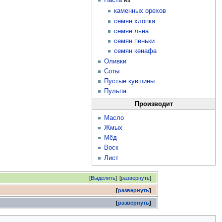
каменных орехов
семян хлопка
семян льна
семян пеньки
семян кенафа
Оливки
Соты
Пустые кувшины
Пульпа
Производит
Масло
Жмых
Мёд
Воск
Лист
[
Выделить
]
[
развернуть
]
развернуть
развернуть