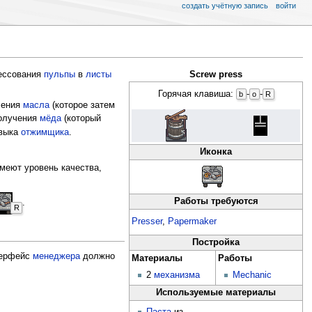
создать учётную запись
войти
рессования
пульпы
в
листы
Screw press
Горячая клавиша:
-
-
b
o
R
чения
масла
(которое затем
получения
мёда
(который
╧
авыка
отжимщика
.
Иконка
меют уровень качества,
Работы требуются
.
R
Presser
,
Papermaker
Постройка
нтерфейс
менеджера
должно
Материалы
Работы
2
механизма
Mechanic
Используемые материалы
Паста
из