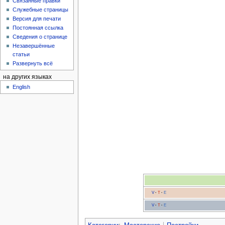
Связанные правки
Служебные страницы
Версия для печати
Постоянная ссылка
Сведения о странице
Незавершённые
статьи
Развернуть всё
на других языках
English
V
·
T
·
E
V
·
T
·
E