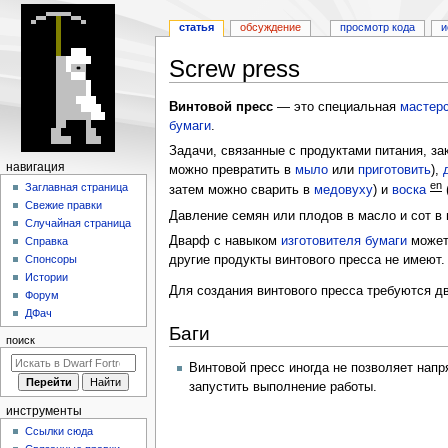
статья
обсуждение
просмотр кода
и
Screw press
Перейти
Перейти
Винтовой пресс
— это специальная
мастер
к
к
бумаги
.
навигации
поиску
Задачи, связанные с продуктами питания, з
Н
навигация
можно превратить в
мыло
или
приготовить
),
en
а
Заглавная страница
затем можно сварить в
медовуху
) и
воска
Свежие правки
в
Давление семян или плодов в масло и сот в
Случайная страница
и
Дварф с навыком
изготовителя бумаги
может 
Справка
г
другие продукты винтового пресса не имеют.
Спонсоры
а
Истории
Для создания винтового пресса требуются д
Форум
ц
ДФач
и
Баги
поиск
я
Винтовой пресс иногда не позволяет нап
запустить выполнение работы.
инструменты
Ссылки сюда