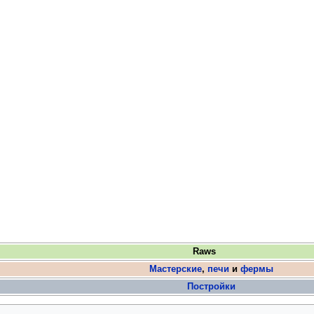
Raws
Мастерские
,
печи
и
фермы
Постройки