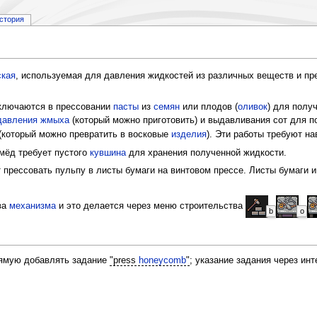
стория
ская
, используемая для давления жидкостей из различных веществ и п
аключаются в прессовании
пасты
из
семян
или плодов (
оливок
) для полу
давления жмыха
(который можно приготовить) и выдавливания сот для 
(который можно превратить в восковые
изделия
). Эти работы требуют н
 мёд требует пустого
кувшина
для хранения полученной жидкости.
прессовать пульпу в листы бумаги на винтовом прессе. Листы бумаги и
ва
механизма
и это делается через меню строительства
b
o
рямую добавлять задание
"press
honeycomb
"
; указание задания через и