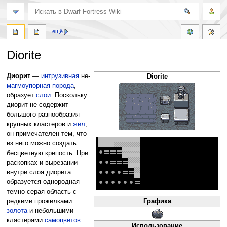
поиск
ещё
Diorite
Перейти
Перейти
Диорит
—
интрузивная
не-
Diorite
к
к
магмоупорная
порода
,
навигации
поиску
образует
слои
. Поскольку
диорит не содержит
большого разнообразия
крупных кластеров и
жил
,
он примечателен тем, что
░
░
░
░
░
░
░
из него можно создать
•
=
=
=
░
░
░
бесцветную крепость. При
•
•
=
=
=
░
░
раскопках и вырезании
•
•
•
•
=
=
░
внутри слоя диорита
•
•
•
•
•
•
=
образуется однородная
темно-серая область с
редкими прожилками
Графика
золота
и небольшими
кластерами
самоцветов
.
Использование