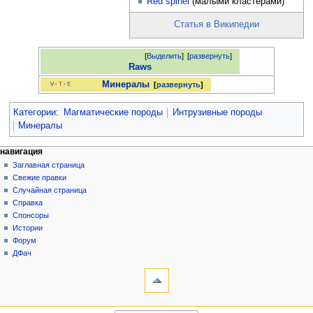
Red spinel
(малыми кластерами)
Статья в Википедии
[
Выделить
]
[
развернуть
]
Raws
Минералы
развернуть
V
·
T
·
E
Категории
:
Магматические породы
Интрузивные породы
Минералы
Н
действия на странице
персональные инструменты
навигация
статья
создать
Заглавная страница
а
учётную
обсуждение
Свежие правки
в
запись
читать
Случайная страница
и
войти
просмотр
Справка
г
кода
Спонсоры
история
а
Истории
Форум
ц
ДФач
и
инструменты
на других языках
я
Ссылки
English
сюда
Связанные
навигация