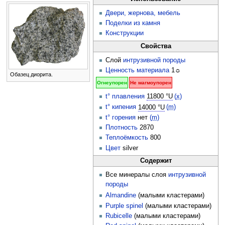
Двери, жернова, мебель
Поделки из камня
Конструкции
Свойства
Слой
интрузивной породы
Ценность материала
1☼
Обазец диорита.
Огнеупорен
Не магмоупорен
t° плавления
11800 °U
(
x
)
t° кипения
14000 °U
(
m
)
t° горения
нет
(
m
)
Плотность
2870
Теплоёмкость
800
Цвет
silver
Содержит
Все минералы слоя
интрузивной
породы
Almandine
(малыми кластерами)
Purple spinel
(малыми кластерами)
Rubicelle
(малыми кластерами)