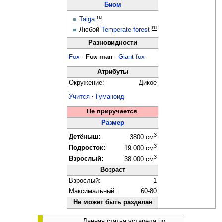
Биом
ru
Taiga
ru
Любой
Temperate
forest
Разновидности
Fox
-
Fox man
-
Giant fox
Атрибуты
Окружение:
Дикое
Учится
·
Гуманоид
Не приручается
Размер
3
Детёныш:
3800 см
3
Подросток:
19 000 см
3
Взрослый:
38 000 см
Возраст
Взрослый:
1
Максимальный:
60-80
Не может быть разделан
Данная статья устарела по