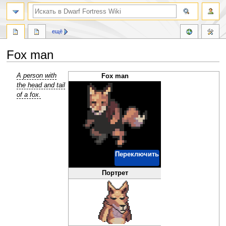
поиск
ещё
Fox man
Перейти
Перейти
A person with
Fox man
к
к
the head and tail
навигации
поиску
of a fox.
Переключить
Портрет