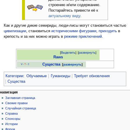
строению и/или содержанию.
Постарайтесь привести её к
актуальному виду
.
Как и другие дикие семириды, люди-лисы могут становиться частью
цивилизации
, становиться
историческими фигурами
,
приходить
в
крепость и за них можно играть в
режиме приключений
.
[
Выделить
]
[
развернуть
]
Raws
Существа
развернуть
V
·
T
·
E
Категории
:
Обучаемые
Гуманоиды
Требует обновления
Существа
Н
действия на странице
персональные инструменты
навигация
статья
создать
Заглавная страница
а
учётную
обсуждение
Свежие правки
в
запись
читать
Случайная страница
и
войти
просмотр
Справка
г
кода
Спонсоры
история
а
Истории
Форум