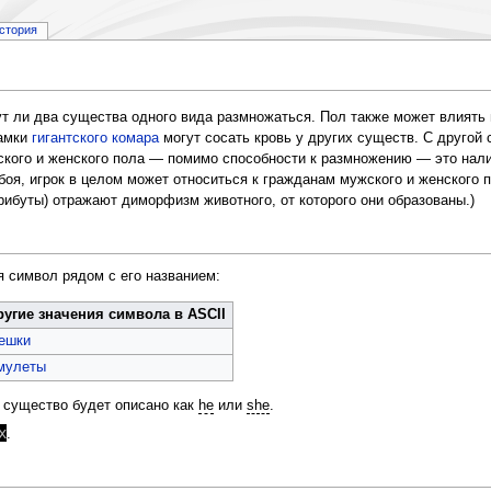
стория
ут ли два существа одного вида размножаться. Пол также может влиять 
самки
гигантского комара
могут сосать кровь у других существ. С другой
кого и женского пола — помимо способности к размножению — это нал
оя, игрок в целом может относиться к гражданам мужского и женского
рибуты) отражают диморфизм животного, от которого они образованы.)
 символ рядом с его названием:
ругие значения символа в ASCII
ешки
мулеты
, существо будет описано как
he
или
she
.
x
.