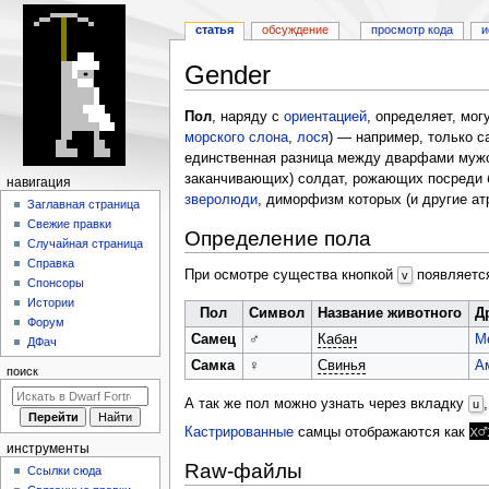
статья
обсуждение
просмотр кода
и
Gender
Перейти
Перейти
Пол
, наряду с
ориентацией
, определяет, мог
к
к
морского слона
,
лося
) — например, только 
навигации
поиску
единственная разница между дварфами мужс
заканчивающих) солдат, рожающих посреди б
Н
навигация
зверолюди
, диморфизм которых (и другие ат
а
Заглавная страница
Свежие правки
в
Определение пола
Случайная страница
и
Справка
При осмотре существа кнопкой
появляется
v
г
Спонсоры
а
Истории
Пол
Символ
Название животного
Д
Форум
ц
Самец
♂
Кабан
М
ДФач
и
Самка
♀
Свинья
А
поиск
я
А так же пол можно узнать через вкладку
u
x♂
Кастрированные
самцы отображаются как
инструменты
Raw-файлы
Ссылки сюда