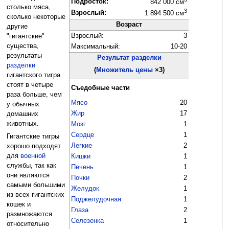
Подросток:
842 000 см
столько мяса,
3
Взрослый:
1 894 500 см
сколько некоторые
Возраст
другие
Взрослый:
3
"гигантские"
существа,
Максимальный:
10-20
результаты
Результат разделки
разделки
(
Множитель цены
×3)
гигантского тигра
стоят в четыре
Съедобные части
раза больше, чем
Мясо
20
у обычных
Жир
17
домашних
животных.
Мозг
1
Сердце
1
Гигантские тигры
Легкие
2
хорошо подходят
для
военной
Кишки
1
службы, так как
Печень
1
они являются
Почки
2
самыми большими
Желудок
1
из всех гигантских
Поджелудочная
1
кошек и
Глаза
2
размножаются
Селезенка
1
относительно