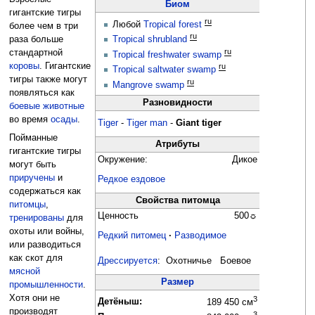
Биом
гигантские тигры
ru
Любой
Tropical
forest
более чем в три
ru
Tropical
shrubland
раза больше
ru
стандартной
Tropical
freshwater swamp
коровы
. Гигантские
ru
Tropical
saltwater swamp
тигры также могут
ru
Mangrove swamp
появляться как
Разновидности
боевые животные
во время
осады
.
Tiger
-
Tiger man
-
Giant tiger
Пойманные
Атрибуты
гигантские тигры
Окружение:
Дикое
могут быть
приручены
и
Редкое ездовое
содержаться как
Свойства питомца
питомцы
,
Ценность
500☼
тренированы
для
охоты или войны,
Редкий питомец
·
Разводимое
или разводиться
как скот для
Дрессируется
: Охотничье Боевое
мясной
Размер
промышленности
.
Хотя они не
3
Детёныш:
189 450 см
производят
3