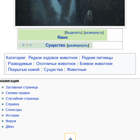
[
Выделить
]
[
развернуть
]
Raws
Существа
развернуть
V
·
T
·
E
Категории
:
Редкое ездовое животное
Редкие питомцы
Разводимые
Охотничье животное
Боевое животное
Покрытые кожей
Существа
Животные
Н
действия на странице
персональные инструменты
навигация
статья
создать
Заглавная страница
а
учётную
обсуждение
Свежие правки
в
запись
читать
Случайная страница
и
войти
просмотр
Справка
г
кода
Спонсоры
история
а
Истории
Форум
ц
ДФач
и
инструменты
на других языках
я
Ссылки
English