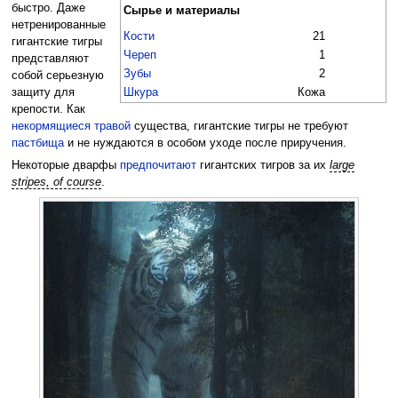
быстро. Даже
Сырье и материалы
нетренированные
Кости
21
гигантские тигры
Череп
1
представляют
Зубы
2
собой серьезную
Шкура
Кожа
защиту для
крепости. Как
некормящиеся травой
существа, гигантские тигры не требуют
пастбища
и не нуждаются в особом уходе после приручения.
Некоторые дварфы
предпочитают
гигантских тигров за их
large
stripes, of course
.