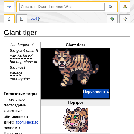
поиск
ещё
Giant tiger
Перейти
Перейти
The largest of
Giant tiger
к
к
the giant cats. It
навигации
поиску
can be found
hunting alone in
the most
savage
countryside.
Переключить
Гигантские тигры
— сильные
Портрет
плотоядные
животные,
обитающие в
диких
тропических
областях.
Взрослые