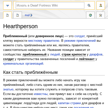
поиск
ещё
Hearthperson
Перейти
Перейти
Приближенный
(или
доверенное лицо
) — это
солдат
, принёсший
к
к
клятву верности
местному правителю
. В
режиме приключений
вы
навигации
поиску
можете стать приближённым или же, являясь правителем,
самостоятельно набирать их. Название позиции зависит от
сообщества:
приближенный
у
людей
,
страж крепости
у
дварфов
,
солдат
у правительства захваченных поселений и
лейтенант
у
криминальных организаций
.
Как стать приближённым
В режиме приключений вы можете либо начать игру как
приближённый, либо стать одним из них, начав разговор с местной
знатью
, которому вы хотите служить и попросив стать таковым.
Если вы достаточно
известны
, они примут вас к себе на службу. С
каким дворянином вам нужно поговорить, зависит от конкретной
цивилизации: лорд/леди для людей,
капитан стражи
для дварфов и
т. д. В большинстве небольших мест, таких как
поселения на