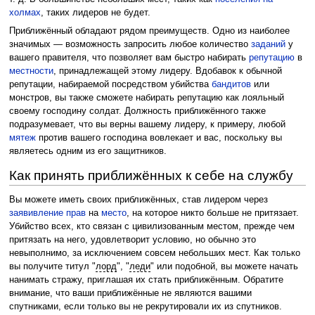
холмах
, таких лидеров не будет.
Приближённый обладают рядом преимуществ. Одно из наиболее
значимых — возможность запросить любое количество
заданий
у
вашего правителя, что позволяет вам быстро набирать
репутацию
в
местности
, принадлежащей этому лидеру. Вдобавок к обычной
репутации, набираемой посредством убийства
бандитов
или
монстров, вы также сможете набирать репутацию как лояльный
своему господину солдат. Должность приближённого также
подразумевает, что вы верны вашему лидеру, к примеру, любой
мятеж
против вашего господина вовлекает и вас, поскольку вы
являетесь одним из его защитников.
Как принять приближённых к себе на службу
Вы можете иметь своих приближённых, став лидером через
заявивление прав
на
место
, на которое никто больше не притязает.
Убийство всех, кто связан с цивилизованным местом, прежде чем
притязать на него, удовлетворит условию, но обычно это
невыполнимо, за исключением совсем небольших мест. Как только
вы получите титул "
лорд
", "
леди
" или подобной, вы можете начать
нанимать стражу, приглашая их стать приближённым. Обратите
внимание, что ваши приближённые не являются вашими
спутниками, если только вы не рекрутировали их из спутников.