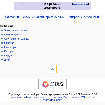
Профессии и
развернуть
V
·
T
·
E
должности
Категории
:
Режим искателя приключений
Неигровые персонажи
Н
действия на странице
персональные инструменты
навигация
статья
создать
Заглавная страница
а
учётную
обсуждение
Свежие правки
в
запись
читать
Случайная страница
и
войти
просмотр
Справка
г
кода
Спонсоры
история
а
Истории
Форум
ц
ДФач
и
инструменты
на других языках
я
Ссылки
English
сюда
Связанные
навигация
правки
Заглавная
Служебные
страница
страницы
Свежие
Версия
Страница в последний раз была отредактирована 5 мая 2025 года в 16:06.
правки
для
Политика конфиденциальности
Описание Dwarf Fortress Wiki
Отказ от
Случайная
ответственности
печати
страница
Постоянная