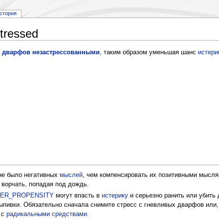
стория
tressed
х
дварфов
незастрессованными
, таким образом уменьшая шанс
истери
не было негативных
мыслей
, чем компенсировать их позитивными мысл
 ворчать, попадая под дождь.
ER_PROPENSITY
могут впасть в
истерику
и серьезно ранить или убить 
ыпивки. Обязательно сначала снимите стресс с гневливых дварфов или,
 с
радикальными средствами
.