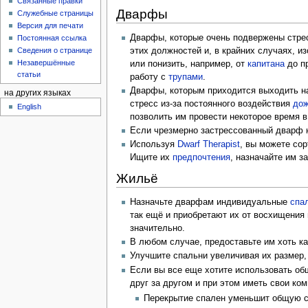
Связанные правки
Дварфы
Служебные страницы
Версия для печати
Дварфы, которые очень подвержены стрес
Постоянная ссылка
этих должностей и, в крайних случаях, и
Сведения о странице
Незавершённые
или понизить, например, от
капитана
до п
статьи
работу с
трупами
.
Дварфы, которым приходится выходить на
на других языках
стресс из-за постоянного воздействия
до
English
позволить им провести некоторое время 
Если чрезмерно застрессованный дварф 
Используя
Dwarf Therapist
, вы можете со
Ищите их
предпочтения
, назначайте им з
Жильё
Назначьте дварфам индивидуальные
спа
так ещё и приобретают их от восхищени
значительно.
В любом случае, предоставьте им хоть ка
Улучшите спальни увеличивая их размер, 
Если вы все еще хотите использовать о
друг за другом и при этом иметь свои ком
Перекрытие спален уменьшит общую ст