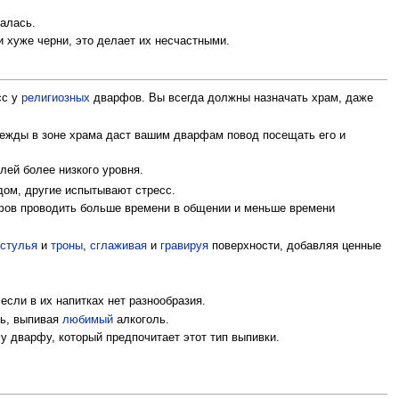
алась.
и хуже черни, это делает их несчастными.
сс у
религиозных
дварфов. Вы всегда должны назначать храм, даже
дежды в зоне храма даст вашим дварфам повод посещать его и
ей более низкого уровня.
дом, другие испытывают стресс.
фов проводить больше времени в общении и меньше времени
е
стулья
и
троны
,
сглаживая
и
гравируя
поверхности, добавляя ценные
если в их напитках нет разнообразия.
ль, выпивая
любимый
алкоголь.
у дварфу, который предпочитает этот тип выпивки.