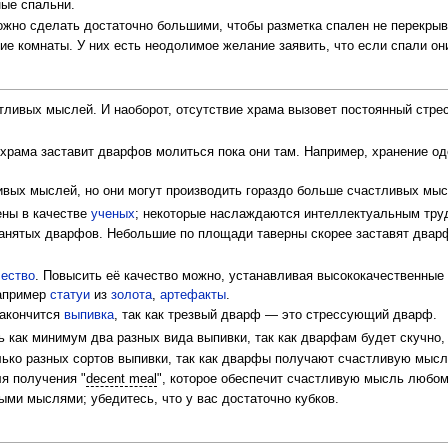
ные спальни.
ожно сделать достаточно большими, чтобы разметка спален не перекрыв
е комнаты. У них есть неодолимое желание заявить, что если спали он
ливых мыслей. И наоборот, отсутствие храма вызовет постоянный стре
храма заставит дварфов молиться пока они там. Например, хранение о
вых мыслей, но они могут производить гораздо больше счастливых мысл
ены в качестве
ученых
; некоторые наслаждаются интеллектуальным тру
нятых дварфов. Небольшие по площади таверны скорее заставят двар
чество
. Повысить её качество можно, устанавливая высококачественны
например
статуи
из
золота
,
артефакты
.
закончится
выпивка
, так как трезвый дварф — это стрессующий дварф.
ть как минимум два разных вида выпивки, так как дварфам будет скучно, 
лько разных сортов выпивки, так как дварфы получают счастливую мыс
я получения "
decent meal
", которое обеспечит счастливую мысль любом
ыми мыслями; убедитесь, что у вас достаточно кубков.