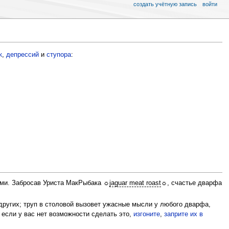
создать учётную запись
войти
к
,
депрессий
и
ступора
:
ями. Забросав Уриста МакРыбака ☼
jaguar meat roast
☼, счастье дварфа
других; труп в столовой вызовет ужасные мысли у любого дварфа,
 если у вас нет возможности сделать это,
изгоните
,
заприте их в