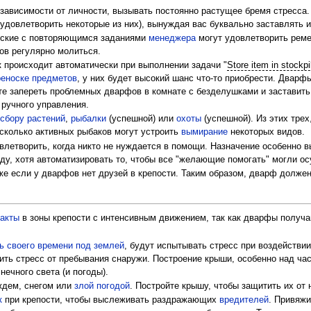
 зависимости от личности, вызывать постоянно растущее бремя стресса
удовлетворить некоторые из них), вынуждая вас буквально заставлять 
ские с повторяющимся заданиями
менеджера
могут удовлетворить реме
ов регулярно молиться.
происходит автоматически при выполнении задачи "
Store item in stockpi
реноске предметов
, у них будет высокий шанс что-то приобрести. Дварф
е запереть проблемных дварфов в комнате с безделушками и заставить и
 ручного управления.
сбору растений
,
рыбалки
(успешной) или
охоты
(успешной). Из этих трех
есколько активных рыбаков могут устроить
вымирание
некоторых видов.
влетворить, когда никто не нуждается в помощи. Назначение особенно
ду, хотя автоматизировать то, чтобы все "желающие помогать" могли о
е если у дварфов нет друзей в крепости. Таким образом, дварф долже
акты
в зоны крепости с интенсивным движением, так как дварфы получ
ь своего времени под землей
, будут испытывать стресс при воздействи
ить стресс от пребывания снаружи. Построение крыши, особенно над ча
ечного света (и погоды).
ждем, снегом или
злой погодой
. Постройте крышу, чтобы защитить их от 
к
при крепости, чтобы выслеживать раздражающих
вредителей
. Привяжи