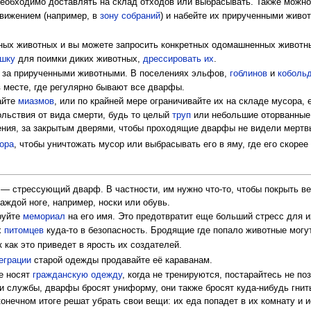
необходимо доставлять на склад отходов или выбрасывать. Также можн
движением (например, в
зону собраний
) и набейте их прирученными живо
ных животных и вы можете запросить конкретных одомашненных животны
ушку
для поимки диких животных,
дрессировать их
.
за прирученными животными. В поселениях эльфов,
гоблинов
и
коболь
 месте, где регулярно бывают все дварфы.
айте
миазмов
, или по крайней мере ограничивайте их на складе мусора, 
льствия от вида смерти, будь то целый
труп
или небольшие оторванные 
ения, за закрытым дверями, чтобы проходящие дварфы не видели мертв
ора
, чтобы уничтожать мусор или выбрасывать его в яму, где его скорее 
 — стрессующий дварф. В частности, им нужно что-то, чтобы покрыть ве
каждой ноге, например, носки или обувь.
руйте
мемориал
на его имя. Это предотвратит еще больший стресс для 
х
питомцев
куда-то в безопасность. Бродящие где попало животные могут
ак как это приведет в ярость их создателей.
еграции
старой одежды продавайте её караванам.
е носят
гражданскую одежду
, когда не тренируются, постарайтесь не по
ии службы, дварфы бросят униформу, они также бросят куда-нибудь гни
конечном итоге решат убрать свои вещи: их еда попадет в их комнату и 