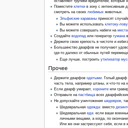
оставляют трупики вредителей, которые 
Поместите
клетки
в зону с интенсивным 
смотреть на своих
любимых
животных.
Эльфиские
караваны
приносят случай
Вы можете использовать
клетоку-лов
Вы можете совершать набеги на
места
Создайте
водопад
или генератор
тумана
в
Держите свою крепость в чистоте и избег
Большинство дварфов не получают удово
где-то далеко от обычных путей перемещ
Еще лучше, построить
утилизатор мус
Прочее
Держите дварфов
одетыми
. Голый дварф
часть тела, например штаны, и что-то на 
Если дварф умирает,
хороните
или грави
Отправьте на
пастбища
всех дварфийски
Не допускайте уничтожения
шедевров
, т
Шедевральная
одежда
: вместо
дезинт
Шедевральная
еда
: если ваши военны
личными вещами, а когда, по окончан
Или же они застрессуют себя, если в 