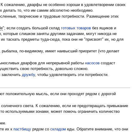
. К сожалению, дварфы не особенно хороши в удовлетворении своих
их делать то, что им самим абсолютно необходимо.
сленные, творческие и трудовые потребности. Размещение этих
le
"; если создать большой склад
готовых товаров
без ящиков и
ы, которые слишком заняты другими задачами, могут никогда не
х таскать предметы туда-сюда, пока они не "присвоят" их, но для
, рыбалка, по-видимому, имеет наивысший приоритет (что делает
 выносливых дварфов для непрерывной работы
насосов
создаст
существить свою потребность, довольно сложно.
н заключить
дружбу
, чтобы удовлетворить эти потребности.
ают положительную мысль, если они проходят рядом с дорогой
и солнечного света. К сожалению, если не предотвращать привыкание
сто используемыми зонами, может помочь ограничить количество
нее.
те их к
пастбищу
рядом со
складом
еды. Обратите внимание, что они