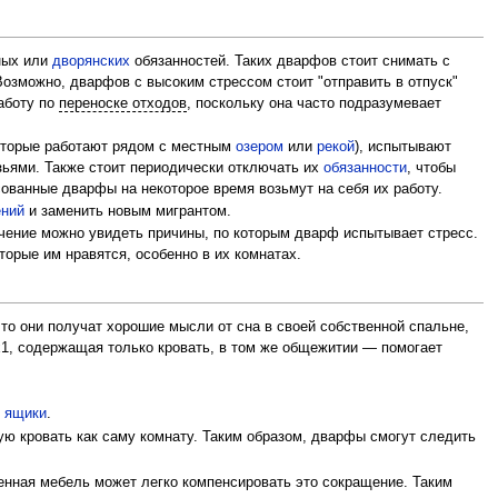
ных или
дворянских
обязанностей. Таких дварфов стоит снимать с
Возможно, дварфов с высоким стрессом стоит "отправить в отпуск"
аботу по
переноске отходов
, поскольку она часто подразумевает
оторые работают рядом с местным
озером
или
рекой
), испытывают
зьями. Также стоит периодически отключать их
обязанности
, чтобы
сованные дварфы на некоторое время возьмут на себя их работу.
ений
и заменить новым мигрантом.
ачение можно увидеть причины, по которым дварф испытывает стресс.
торые им нравятся, особенно в их комнатах.
 что они получат хорошие мысли от сна в своей собственной спальне,
1, содержащая только кровать, в том же общежитии — помогает
к
ящики
.
ую кровать как саму комнату. Таким образом, дварфы смогут следить
енная мебель может легко компенсировать это сокращение. Таким