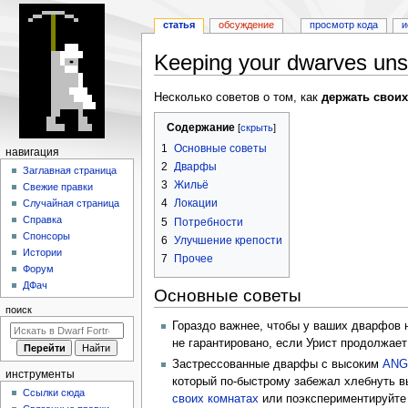
статья
обсуждение
просмотр кода
и
Keeping your dwarves uns
Перейти
Перейти
Несколько советов о том, как
держать свои
к
к
Содержание
навигации
поиску
1
Основные советы
Н
навигация
2
Дварфы
а
Заглавная страница
3
Жильё
Свежие правки
в
4
Локации
Случайная страница
и
Справка
5
Потребности
г
Спонсоры
6
Улучшение крепости
а
Истории
7
Прочее
Форум
ц
ДФач
и
Основные советы
поиск
я
Гораздо важнее, чтобы у ваших дварфов 
не гарантировано, если Урист продолжает
Застрессованные дварфы с высоким
ANG
инструменты
который по-быстрому забежал хлебнуть в
Ссылки сюда
своих комнатах
или поэкспериментируйте