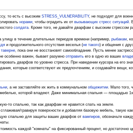
су, то есть с высоким
STRESS_VULNERABILITY
, не подходят для воен
золировать
норами
, чтобы оградить их от
вызывающих стресс ситуаций
. 
ростого
солдата
. Кроме того, не давайте дварфам с высоким стрессом р
 улицу в течение длительных периодов времени (например,
рыбакам
, к
ждя
и продолжительного отсутствия веселья (
не такого
) и общения с дру
в
таверне
, пока они не восстановят самообладание. Пусть менее застрес
не особенно важен, бывает разумно
отправить
его в одно из ваших
влад
ртировать дварфов по уровню стресса. При наведении курсора на его зн
адания, которые соответствуют их предпочтениям, и создавайте вещи, ко
льни
, а не заставляйте их жить в коммунальном
общежитии
. Мало того,
я мебелью, которой владеют. Даже минимальная спальня — площадью 1x
кую-то спальню, так как дварфам не нравится спать на земле.
сглаживая/гравируя поверхности и добавляя базовую мебель, такую ​​ка
бщую спальню для защиты ваших дварфов от
вампиров
, обозначьте кажд
наты.
оимость каждой "комнаты" на фиксированный процент, но достаточно ц