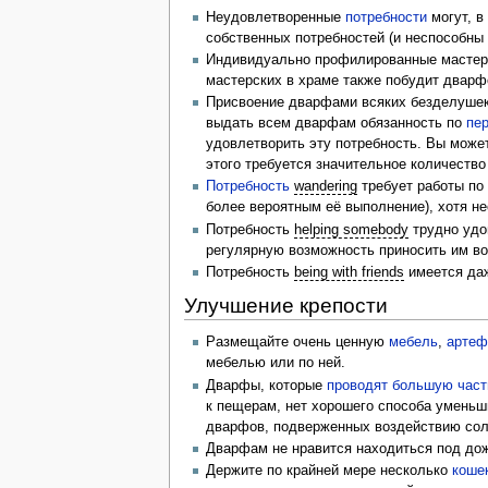
Неудовлетворенные
потребности
могут, в
собственных потребностей (и неспособны 
Индивидуально профилированные мастер
мастерских в храме также побудит дварф
Присвоение дварфами всяких безделушек 
выдать всем дварфам обязанность по
пе
удовлетворить эту потребность. Вы может
этого требуется значительное количество
Потребность
wandering
требует работы по
более вероятным её выполнение), хотя н
Потребность
helping somebody
трудно удо
регулярную возможность приносить им во
Потребность
being with friends
имеется даж
Улучшение крепости
Размещайте очень ценную
мебель
,
артеф
мебелью или по ней.
Дварфы, которые
проводят большую част
к пещерам, нет хорошего способа уменьш
дварфов, подверженных воздействию солн
Дварфам не нравится находиться под до
Держите по крайней мере несколько
коше