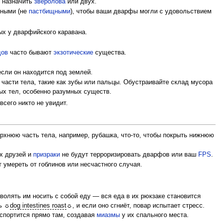
о назначить
зверолова
или двух.
тными (не
пастбищными
), чтобы ваши дварфы могли с удовольствием
х у дварфийского каравана.
дов
часто бывают
экзотические
существа.
если он находится под землей.
части тела, такие как зубы или пальцы. Обустраивайте склад мусора
ых тел, особенно разумных существ.
всего никто не увидит.
рхнюю часть тела, например, рубашка, что-то, чтобы покрыть нижнюю
их друзей и
призраки
не будут терроризировать дварфов или ваш
FPS
.
 умереть от гоблинов или несчастного случая.
зволять им носить с собой еду — вся еда в их рюкзаке становится
ть ☼
dog intestines roast
☼, и если оно сгниёт, повар испытает стресс.
испортится прямо там, создавая
миазмы
у их спального места.