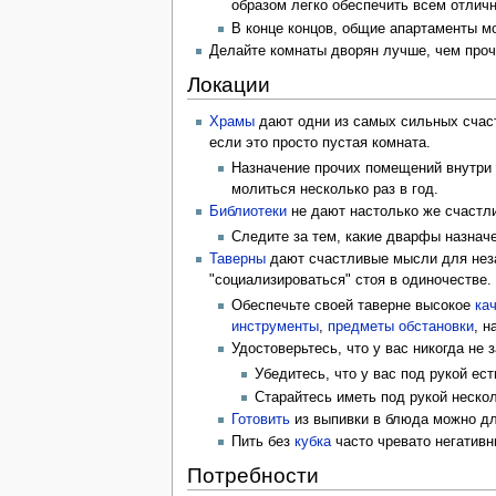
образом легко обеспечить всем отлич
В конце концов, общие апартаменты м
Делайте комнаты дворян лучше, чем прочи
Локации
Храмы
дают одни из самых сильных счаст
если это просто пустая комната.
Назначение прочих помещений внутри 
молиться несколько раз в год.
Библиотеки
не дают настолько же счастли
Следите за тем, какие дварфы назнач
Таверны
дают счастливые мысли для неза
"социализироваться" стоя в одиночестве.
Обеспечьте своей таверне высокое
ка
инструменты
,
предметы обстановки
, 
Удостоверьтесь, что у вас никогда не 
Убедитесь, что у вас под рукой ес
Старайтесь иметь под рукой неско
Готовить
из выпивки в блюда можно дл
Пить без
кубка
часто чревато негативн
Потребности