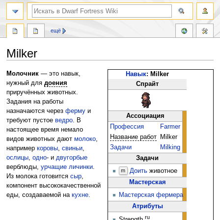
поиск
ещё
Milker
Перейти
Перейти
Молочник
— это навык,
Навык
: Milker
к
к
нужный для
доения
Спрайт
навигации
поиску
приручённых животных.
Задания на работы
назначаются через
ферму
и
Ассоциация
требуют пустое
ведро
. В
Профессия
Farmer
настоящее время немало
Название работ
Milker
видов животных дают
молоко
,
Задачи
Milking
например
коровы
,
свиньи
,
ослицы
,
одно
- и
двугорбые
Задачи
верблюды,
урчащие личинки
.
Доить
животное
m
Из молока готовится
сыр
,
Мастерская
компонент высококачественной
Мастерская фермера
еды, создаваемой на
кухне
.
Атрибуты
ru
Strength