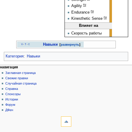
ru
Agility
ru
Endurance
ru
Kinesthetic Sense
Влияет на
Скорость работы
Навыки
развернуть
V
·
T
·
E
Категория
:
Навыки
Н
действия на странице
персональные инструменты
навигация
статья
создать
Заглавная страница
а
учётную
обсуждение
Свежие правки
в
запись
читать
Случайная страница
и
войти
просмотр
Справка
г
кода
Спонсоры
история
а
Истории
Форум
ц
ДФач
и
инструменты
на других языках
я
Ссылки
English
сюда
Связанные