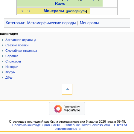
Raws
Минералы
развернуть
V
·
T
·
E
Категории
:
Метаморфические породы
Минералы
Н
действия на странице
персональные инструменты
навигация
статья
создать
Заглавная страница
а
учётную
обсуждение
Свежие правки
в
запись
читать
Случайная страница
и
войти
просмотр
Справка
г
кода
Спонсоры
история
а
Истории
Форум
ц
ДФач
и
инструменты
на других языках
я
Ссылки
English
сюда
Связанные
навигация
правки
Заглавная
Служебные
страница
страницы
Свежие
Версия
Страница в последний раз была отредактирована 6 марта 2026 года в 09:49.
правки
для
Политика конфиденциальности
Описание Dwarf Fortress Wiki
Отказ от
Случайная
ответственности
печати
страница