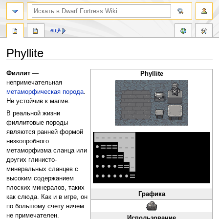
поиск
ещё
Phyllite
Перейти
Перейти
Филлит
—
Phyllite
к
к
непримечательная
навигации
поиску
метаморфическая
порода
.
Не устойчив к магме.
В реальной жизни
филлитовые породы
являются ранней формой
-
-
-
-
-
-
-
низкопробного
•
=
=
=
-
-
-
метаморфизма сланца или
•
•
=
=
=
-
-
других глинисто-
•
•
•
•
=
=
-
минеральных сланцев с
•
•
•
•
•
•
=
высоким содержанием
плоских минералов, таких
Графика
как слюда. Как и в игре, он
по большому счету ничем
не примечателен.
Использование