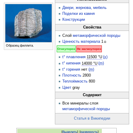
Двери, жернова, мебель
Поделки из камня
Конструкции
Свойства
Слой
метаморфической породы
Ценность материала
1☼
Образец филлита.
Огнеупорен
Не магмоупорен
t° плавления
11500 °U
(
x
)
t° кипения
14000 °U
(
m
)
t° горения
нет
(
m
)
Плотность
2800
Теплоёмкость
800
Цвет
gray
Содержит
Все минералы слоя
метаморфической породы
Статья в Википедии
[
Выделить
]
[
развернуть
]