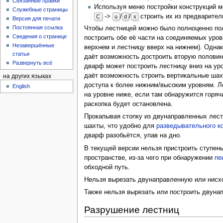
Связанные правки
Используя меню постройки конструкций
Служебные страницы
->
/
/
строить их из предварител
C
u
d
x
Версия для печати
Постоянная ссылка
Чтобы лестницей можно было полноценно по
Сведения о странице
построить обе её части на соединяемых уровн
Незавершённые
верхнем и лестницу вверх на нижнем). Одна
статьи
даёт возможность достроить вторую половин
Развернуть всё
дварф может построить лестницу вниз на уро
даёт возможность строить вертикальные шахт
на других языках
доступа к более нижним/высоким уровням. Л
English
на уровне ниже, если там обнаружится горяч
раскопка будет остановлена.
Прокапывая стопку из двунаправленных лест
шахты, что удобно для
разведывательного к
дварф разобьётся, упав на дно.
В текущей версии нельзя пристроить ступень
пространстве, из-за чего при обнаружении
пе
обходной путь.
Нельзя вырезать двунаправленную или нисх
Также нельзя вырезать или построить двуна
Разрушение лестниц