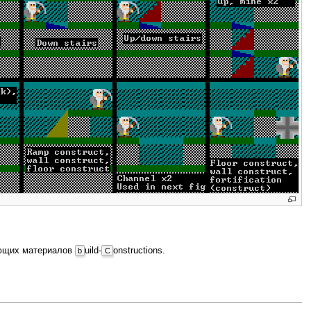
ующих материалов
uild-
onstructions.
b
C