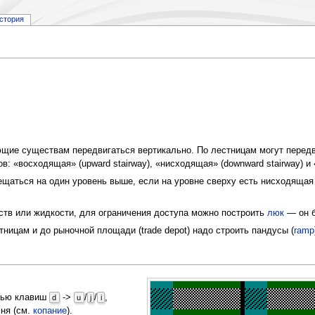
стория
ющие существам передвигаться вертикально. По лестницам могут перед
: «восходящая» (upward stairway), «нисходящая» (downward stairway) и 
щаться на один уровень выше, если на уровне сверху есть нисходящая 
.
тв или жидкости, для ограничения доступа можно построить
люк
— он б
тницам и до рыночной площади (trade depot) надо строить пандусы (
ramp
щью клавиш
->
/
/
,
d
u
j
i
мня (см.
копание
).