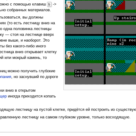
 можно с помощью клавиш
->
b
ьно собранных материалов.
льзоваться, вы должны
ях (то есть лестницу вниз на
ко одна половинка лестницы
ку — стоя на лестнице вверх
вне выше, и наоборот. Это
ы без какого-либо иного
естница вниз открывает клетку
ий или мокрый камень, то
ниц можно получить глубокие
опания
, но заснувший по дороге
ки вниз в открытом
щер
иногда приходится копать
одящую лестницу на пустой клетке, придётся ей построить из существ
правленную лестницу на самом глубоком уровне, только восходящую.