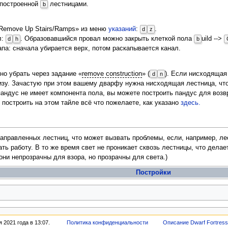
построенной
лестницами.
b
Remove Up Stairs/Ramps» из меню
указаний
:
.
d
z
л:
. Образовавшийся провал можно закрыть клеткой пола
uild -->
d
h
b
па: сначала убирается верх, потом раскапывается канал.
но убрать через задание «
remove construction
» (
). Если нисходящая
d
n
изу. Зачастую при этом вашему дварфу нужна нисходящая лестница, что
 пандус не имеет компонента пола, вы можете построить пандус для воз
построить на этом тайле всё что пожелаете, как указано
здесь.
аправленных лестниц, что может вызвать проблемы, если, например, ле
ть работу. В то же время свет не проникает сквозь лестницы, что дела
и непрозрачны для взора, но прозрачны для света.)
Постройки
 2021 года в 13:07.
Политика конфиденциальности
Описание Dwarf Fortress