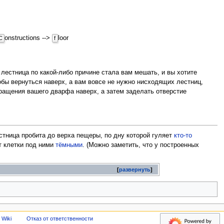
onstructions -->
loor
C
f
 лестница по какой-либо причине стала вам мешать, и вы хотите
бы вернуться наверх, а вам вовсе не нужно нисходящих лестниц,
вращения вашего дварфа наверх, а затем заделать отверстие
стница пробита до верха пещеры, по дну которой гуляет
кто-то
ет клетки под ними
тёмными
. (Можно заметить, что у построенных
развернуть
 Wiki
Отказ от ответственности