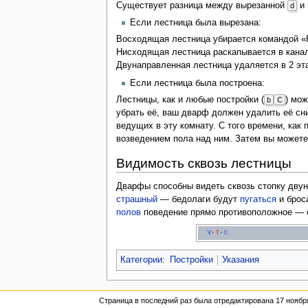
Существует разница между вырезанной
и 
d
Если лестница была вырезана:
Восходящая лестница убирается командой «
Нисходящая лестница раскапывается в кана
Двунаправленная лестница удаляется в 2 эта
Если лестница была построена:
Лестницы, как и любые постройки (
) мож
b
C
убрать её, ваш дварф должен удалить её сн
ведущих в эту комнату. С того времени, как
возведением пола над ним. Затем вы можете 
Видимость сквозь лестницы
Дварфы способны видеть сквозь стопку двун
страшный
— бедолаги будут
пугаться
и броса
полов
поведение прямо противоположное — он
V
·
T
·
E
Категории
:
Постройки
Указания
Страница в последний раз была отредактирована 17 ноября