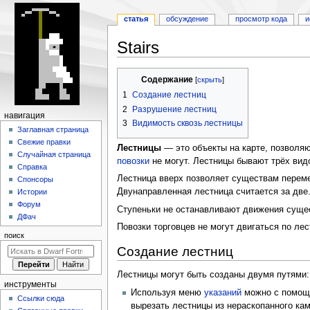
статья
обсуждение
просмотр кода
и
Stairs
Перейти
Перейти
Содержание
к
к
1
Создание лестниц
навигации
поиску
2
Разрушение лестниц
Н
навигация
3
Видимость сквозь лестницы
а
Заглавная страница
Свежие правки
в
Лестницы
— это объекты на карте, позволя
Случайная страница
и
повозки
не могут. Лестницы бывают трёх видов
Справка
г
Лестница вверх позволяет существам переме
Спонсоры
а
Двунаправленная лестница считается за две
Истории
Форум
ц
Ступеньки не останавливают движения сущес
ДФач
и
Повозки торговцев не могут двигаться по лес
поиск
я
Создание лестниц
Лестницы могут быть созданы двумя путями:
инструменты
Используя меню
указаний
можно с помо
Ссылки сюда
вырезать лестницы из нераскопанного ка