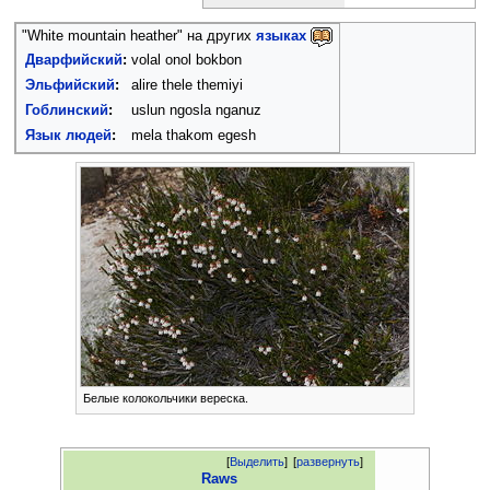
"White mountain heather" на других
языках
Дварфийский
:
volal onol bokbon
Эльфийский
:
alire thele themiyi
Гоблинский
:
uslun ngosla nganuz
Язык людей
:
mela thakom egesh
Белые колокольчики вереска.
[
Выделить
]
[
развернуть
]
Raws