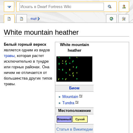
поиск
ещё
White mountain heather
Перейти
Перейти
Белый горный вереск
White mountain
к
к
является одним из видов
heather
навигации
поиску
травы
, которая растет
`
.
,
'
,
`
исключительно в тундре
'
`
'
`
.
,
или горных районах. Она
`
'
.
'
,
.
ничем не отличается от
,
.
,
`
'
.
большинства других типов
травы.
Биом
ru
Mountain
ru
Tundra
Местоположение
Влажный
Сухой
Статья в Википедии