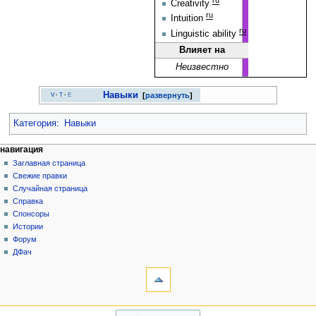
Creativity
ru
Intuition
ru
Linguistic ability
Влияет на
Неизвестно
Навыки
развернуть
V
·
T
·
E
Категория
:
Навыки
Н
действия на странице
персональные инструменты
навигация
статья
создать
Заглавная страница
а
учётную
обсуждение
Свежие правки
в
запись
читать
Случайная страница
и
войти
просмотр
Справка
г
кода
Спонсоры
история
а
Истории
Форум
ц
ДФач
и
инструменты
на других языках
я
Ссылки
English
сюда
Связанные
навигация
правки