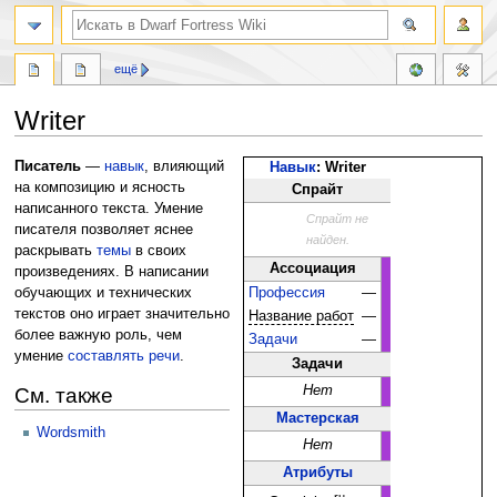
поиск
ещё
Writer
Перейти
Перейти
Писатель
—
навык
, влияющий
Навык
: Writer
к
к
на композицию и ясность
Спрайт
навигации
поиску
написанного текста. Умение
Спрайт не
писателя позволяет яснее
найден.
раскрывать
темы
в своих
Ассоциация
произведениях. В написании
обучающих и технических
Профессия
—
текстов оно играет значительно
Название работ
—
более важную роль, чем
Задачи
—
умение
составлять речи
.
Задачи
Нет
См. также
Мастерская
Wordsmith
Нет
Атрибуты
ru