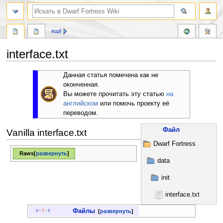
поиск
ещё
interface.txt
Перейти
Перейти
Данная статья помечена как не
к
к
оконченная.
навигации
поиску
Вы можете прочитать эту статью
на
английском
или помочь проекту её
переводом.
Файл
Vanilla interface.txt
Dwarf Fortress
Raws
развернуть
data
init
interface.txt
Файлы
развернуть
V
·
T
·
E