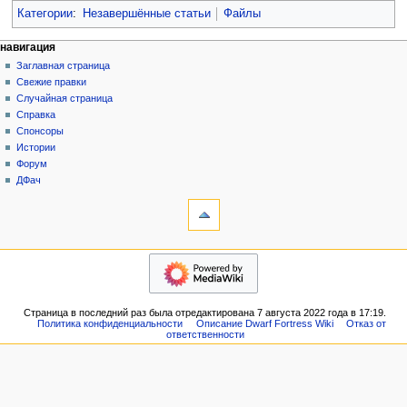
Категории
:
Незавершённые статьи
Файлы
Н
действия на странице
персональные инструменты
навигация
статья
создать
Заглавная страница
а
учётную
обсуждение
Свежие правки
в
запись
читать
Случайная страница
и
войти
просмотр
Справка
г
кода
Спонсоры
история
а
Истории
Форум
ц
ДФач
и
инструменты
на других языках
я
Ссылки
English
сюда
Связанные
навигация
правки
Заглавная
Служебные
страница
страницы
Свежие
Версия
Страница в последний раз была отредактирована 7 августа 2022 года в 17:19.
правки
для
Политика конфиденциальности
Описание Dwarf Fortress Wiki
Отказ от
Случайная
ответственности
печати
страница
Постоянная
Справка
ссылка
Спонсоры
Сведения
Истории
о странице