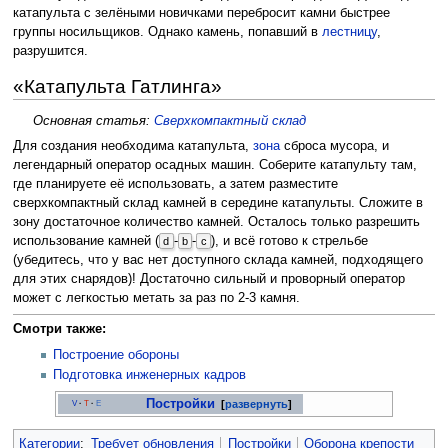
катапульта с зелёными новичками перебросит камни быстрее
группы носильщиков. Однако камень, попавший в
лестницу
,
разрушится.
«Катапульта Гатлинга»
Основная статья:
Сверхкомпактный склад
Для создания необходима катапульта,
зона
сброса мусора, и
легендарный оператор осадных машин. Соберите катапульту там,
где планируете её использовать, а затем разместите
сверхкомпактный склад камней в середине катапульты. Сложите в
зону достаточное количество камней. Осталось только разрешить
использование камней (
-
-
), и всё готово к стрельбе
d
b
c
(убедитесь, что у вас нет доступного склада камней, подходящего
для этих снарядов)! Достаточно сильный и проворный оператор
может с легкостью метать за раз по 2-3 камня.
Смотри также:
Построение обороны
Подготовка инженерных кадров
Постройки
развернуть
V
·
T
·
E
Категории
:
Требует обновления
Постройки
Оборона крепости