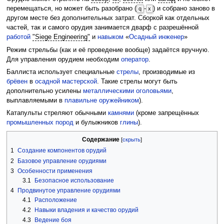
перемещаться, но может быть разобрано (
-
) и собрано заново в
q
x
другом месте без дополнительных затрат. Сборкой как отдельных
частей, так и самого орудия занимается дварф с разрешённой
работой
"Siege Engineering"
и
навыком
«
Осадный инженер
»
Режим стрельбы (как и её проведение вообще) задаётся вручную.
Для управления орудием необходим
оператор
.
Баллиста использует специальные
cтрелы
, производимые из
брёвен
в
осадной мастерской
. Такие стрелы могут быть
дополнительно усилены
металлическими
оголовьями
,
выплавляемыми в
плавильне
оружейником
).
Катапульты стреляют обычными
камнями
(кроме запрещённых
промышленных пород
и булыжников
глины
).
Содержание
1
Создание компонентов орудий
2
Базовое управление орудиями
3
Особенности применения
3.1
Безопасное использование
4
Продвинутое управление орудиями
4.1
Расположение
4.2
Навыки владения и качество орудий
4.3
Ведение боя