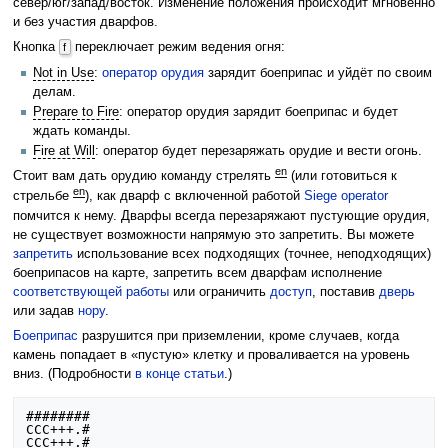
север/юг/запад/восток. Изменение положения происходит мгновенно
и без участия дварфов.
Кнопка
переключает режим ведения огня:
f
Not in Use
:
оператор орудия
зарядит боеприпас и уйдёт по своим
делам.
Prepare to Fire
: оператор орудия зарядит боеприпас и будет
ждать команды.
Fire at Will
: оператор будет перезаряжать орудие и вести огонь.
en
Стоит вам дать орудию команду стрелять
(или готовиться к
en
стрельбе
), как дварф с включенной работой
Siege operator
помчится к нему. Дварфы всегда перезаряжают пустующие орудия,
не существует возможности напрямую это запретить. Вы можете
запретить
использование всех подходящих (точнее, неподходящих)
боеприпасов на карте, запретить всем дварфам исполнение
соответствующей работы
или ограничить
доступ
, поставив
дверь
или задав
нору
.
Боеприпас
разрушится при приземлении, кроме случаев, когда
камень попадает в «пустую» клетку и проваливается на уровень
вниз. (Подробности
в конце статьи
.)
########

CCC+++.#

CCC+++.#
