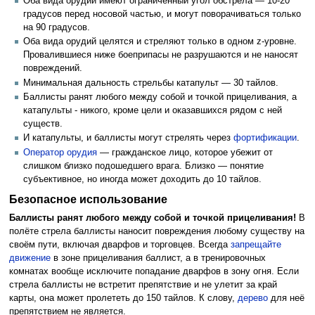
Оба вида орудий имеют ограниченный угол обстрела — 10-20
градусов перед носовой частью, и могут поворачиваться только
на 90 градусов.
Оба вида орудий целятся и стреляют только в одном z-уровне.
Провалившиеся ниже боеприпасы не разрушаются и не наносят
повреждений.
Минимальная дальность стрельбы катапульт — 30 тайлов.
Баллисты ранят любого между собой и точкой прицеливания, а
катапульты - никого, кроме цели и оказавшихся рядом с ней
существ.
И катапульты, и баллисты могут стрелять через
фортификации
.
Оператор орудия
— гражданское лицо, которое убежит от
слишком близко подошедшего врага. Близко — понятие
субъективное, но иногда может доходить до 10 тайлов.
Безопасное использование
Баллисты ранят любого между собой и точкой прицеливания!
В
полёте стрела баллисты наносит повреждения любому существу на
своём пути, включая дварфов и торговцев. Всегда
запрещайте
движение
в зоне прицеливания баллист, а в тренировочных
комнатах вообще исключите попадание дварфов в зону огня. Если
стрела баллисты не встретит препятствие и не улетит за край
карты, она может пролететь до 150 тайлов. К слову,
дерево
для неё
препятствием не является.