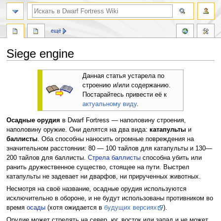
поиск
ещё
Siege engine
Перейти
Перейти
Данная статья устарела по
к
к
строению и/или содержанию.
навигации
поиску
Постарайтесь привести её к
актуальному виду
.
Осадные орудия
в Dwarf Fortress — наполовину строения,
наполовину оружие. Они делятся на два вида:
катапульты
и
баллисты
. Оба способны наносить огромные повреждения на
значительном расстоянии: 80 — 100 тайлов для катапульты и 130—
200 тайлов для баллисты.
Стрела баллисты
способна убить или
ранить дружественное существо, стоящее на пути. Выстрел
катапульты не задевает ни дварфов, ни прирученных животных.
Несмотря на своё название, осадные орудия используются
исключительно в обороне, и не будут использованы противником во
время
осады
(хотя ожидается в
будущих версиях
).
Орудие может стрелять на
север
,
юг
,
восток
или
запад
и не может