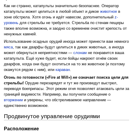
Как ни странно, катапульты значительно безопаснее. Оператор
катапульты может целиться в любой объект и дикое
животное
в
зоне обстрела. Хотя огонь и идёт навесом, дополнительный
z-
уровень
для стрельбы не требуется. Стрельба по стенам пещеры
также вполне возможна, и заодно со временем очистит крепость от
ненужных камней.
Использование осадных орудий иногда может принести вам немного
мяса
, так как дварфы будут целиться в диких животных, а иногда
может обернуться неприятностями —
слонам
не понравится ваша
катапульта. Ещё хуже будет, если бойцы накроют огнём своих
дварфов, когда они будут охотиться на то же животное (и поэтому
окажутся рядом с ним), или
караван
.
Огонь по готовности («Fire at Will»)
не
означает поиска цели для
стрельбы!
Орудие перезарядят и тут же произведут выстрел,
переводя боеприпасы. Этот режим огня позволяет атаковать цели за
границей видимости. Например, вы получили сообщение о
вторжении
и уверены, что обстреливаемое направление —
единственно возможное.
Продвинутое управление орудиями
Расположение