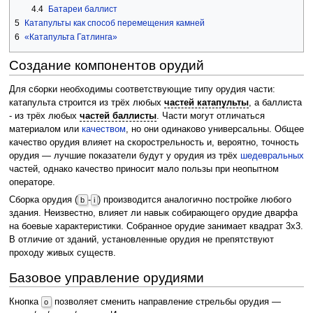
4.4
Батареи баллист
5
Катапульты как способ перемещения камней
6
«Катапульта Гатлинга»
Создание компонентов орудий
Для сборки необходимы соответствующие типу орудия части:
катапульта строится из трёх любых
частей катапульты
, а баллиста
- из трёх любых
частей баллисты
. Части могут отличаться
материалом или
качеством
, но они одинаково универсальны. Общее
качество орудия влияет на скорострельность и, вероятно, точность
орудия — лучшие показатели будут у орудия из трёх
шедевральных
частей, однако качество приносит мало пользы при неопытном
операторе.
Сборка орудия (
-
) производится аналогично постройке любого
b
i
здания. Неизвестно, влияет ли навык собирающего орудие дварфа
на боевые характеристики. Собранное орудие занимает квадрат 3x3.
В отличие от зданий, установленные орудия не препятствуют
проходу живых существ.
Базовое управление орудиями
Кнопка
позволяет сменить направление стрельбы орудия —
o