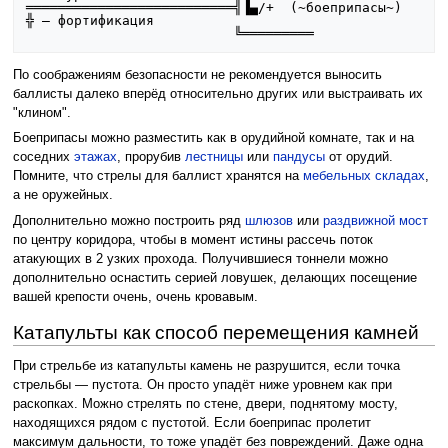
═══════════════════════
╬
 — фортификация

По соображениям безопасности не рекомендуется выносить
баллисты далеко вперёд относительно других или выстраивать их
"клином".
Боеприпасы можно разместить как в орудийной комнате, так и на
соседних
этажах
, прорубив
лестницы
или
пандусы
от орудий.
Помните, что стрелы для баллист хранятся на
мебельных складах
,
а не оружейных.
Дополнительно можно построить ряд
шлюзов
или
раздвижной мост
по центру коридора, чтобы в момент истины рассечь поток
атакующих в 2 узких прохода. Получившиеся тоннели можно
дополнительно оснастить серией ловушек, делающих посещение
вашей крепости очень, очень кровавым.
Катапульты как способ перемещения камней
При стрельбе из катапульты камень не разрушится, если точка
стрельбы — пустота. Он просто упадёт ниже уровнем как при
раскопках. Можно стрелять по стене, двери, поднятому мосту,
находящихся рядом с пустотой. Если боеприпас пролетит
максимум дальности, то тоже упадёт без повреждений. Даже одна