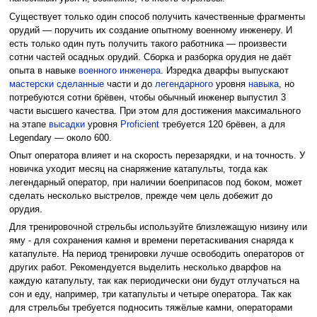
Существует только один способ получить качественные фрагменты
орудий — поручить их создание опытному военному инженеру. И
есть только один путь получить такого работника — произвести
сотни частей осадных орудий. Сборка и разборка орудия не даёт
опыта в навыке
военного инженера
. Изредка дварфы выпускают
мастерски сделанные
части и до
легендарного
уровня
навыка
, но
потребуются сотни брёвен, чтобы обычный инженер выпустил 3
части высшего качества. При этом для достижения максимального
на этапе
высадки
уровня
Proficient
требуется 120 брёвен, а для
Legendary — около 600.
Опыт оператора влияет и на скорость перезарядки, и на точность. У
новичка уходит месяц на снаряжение катапульты, тогда как
легендарный оператор, при наличии боеприпасов под боком, может
сделать несколько выстрелов, прежде чем цель добежит до
орудия.
Для тренировочной стрельбы используйте близлежащую низину или
яму - для сохранения камня и времени перетаскивания снаряда к
катапульте. На период тренировки лучше освободить операторов от
других работ. Рекомендуется выделить несколько дварфов на
каждую катапульту, так как периодически они будут отлучаться на
сон и еду, например, три катапульты и четыре оператора. Так как
для стрельбы требуется подносить тяжёлые камни, операторами