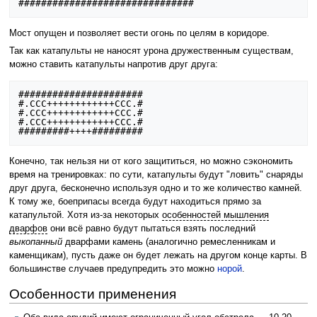
Мост опущен и позволяет вести огонь по целям в коридоре.
Так как катапульты не наносят урона дружественным существам,
можно ставить катапульты напротив друг друга:
######################

#.CCC++++++++++++CCC.#

#.CCC++++++++++++CCC.#

#.CCC++++++++++++CCC.#

Конечно, так нельзя ни от кого защититься, но можно сэкономить
время на тренировках: по сути, катапульты будут "ловить" снаряды
друг друга, бесконечно используя одно и то же количество камней.
К тому же, боеприпасы всегда будут находиться прямо за
катапультой. Хотя из-за некоторых
особенностей мышления
дварфов
они всё равно будут пытаться взять последний
выкопанный
дварфами камень (аналогично ремесленникам и
каменщикам), пусть даже он будет лежать на другом конце карты. В
большинстве случаев предупредить это можно
норой
.
Особенности применения