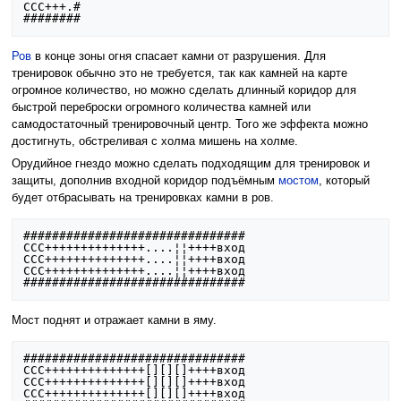
CCC+++.#

Ров
в конце зоны огня спасает камни от разрушения. Для
тренировок обычно это не требуется, так как камней на карте
огромное количество, но можно сделать длинный коридор для
быстрой переброски огромного количества камней или
самодостаточный тренировочный центр. Того же эффекта можно
достигнуть, обстреливая с холма мишень на холме.
Орудийное гнездо можно сделать подходящим для тренировок и
защиты, дополнив входной коридор подъёмным
мостом
, который
будет отбрасывать на тренировках камни в ров.
###############################

CCC++++++++++++++....¦¦++++вход

CCC++++++++++++++....¦¦++++вход

CCC++++++++++++++....¦¦++++вход

Мост поднят и отражает камни в яму.
###############################

CCC++++++++++++++[][][]++++вход

CCC++++++++++++++[][][]++++вход

CCC++++++++++++++[][][]++++вход
