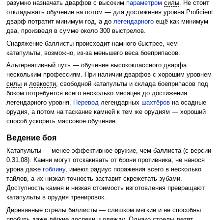
разумно назначать дварфов с высоким
параметром
силы
. Не стоит
откладывать обучение на потом — для достижения уровня Proficient
дварф потратит минимум год, а до
легендарного
ещё как минимум
два, произведя в сумме около 300 выстрелов.
Снаряжение баллисты происходит намного быстрее, чем
катапульты, возможно, из-за меньшего веса боеприпасов.
Альтернативный путь — обучение высококлассного дварфа
нескольким профессиям. При наличии дварфов с хорошим уровнем
силы
и
ловкости
, свободной катапульты и склада боеприпасов под
боком потребуется всего несколько месяцев до достижения
легендарного уровня.
Перевод
легендарных
шахтёров
на осадные
орудия, а потом на таскание камней к тем же орудиям — хороший
способ ускорить массовое обучение.
Ведение боя
Катапульты — менее эффективное оружие, чем баллиста (с версии
0.31.08). Камни могут отскакивать от брони противника, не нанося
урона даже
гоблину
, имеют радиус поражения всего в несколько
тайлов, а их низкая точность заставит скрежетать зубами.
Доступность камня и низкая стоимость изготовления превращают
катапульты в орудия тренировок.
Деревянные стрелы баллисты — слишком мягкие и не способны
пробить даже лёгкие доспехи и одежду. Однако стрелы летят