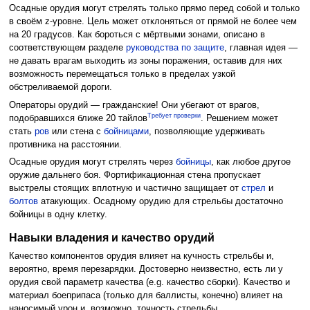
Осадные орудия могут стрелять только прямо перед собой и только
в своём z-уровне. Цель может отклоняться от прямой не более чем
на 20 градусов. Как бороться с мёртвыми зонами, описано в
соответствующем разделе
руководства по защите
, главная идея —
не давать врагам выходить из зоны поражения, оставив для них
возможность перемещаться только в пределах узкой
обстреливаемой дороги.
Операторы орудий — гражданские! Они убегают от врагов,
Требует проверки
подобравшихся ближе 20 тайлов
. Решением может
стать
ров
или стена с
бойницами
, позволяющие удерживать
противника на расстоянии.
Осадные орудия могут стрелять через
бойницы
, как любое другое
оружие дальнего боя. Фортификационная стена пропускает
выстрелы стоящих вплотную и частично защищает от
стрел
и
болтов
атакующих. Осадному орудию для стрельбы достаточно
бойницы в одну клетку.
Навыки владения и качество орудий
Качество компонентов орудия влияет на кучность стрельбы и,
вероятно, время перезарядки. Достоверно неизвестно, есть ли у
орудия свой параметр качества (e.g. качество сборки). Качество и
материал боеприпаса (только для баллисты, конечно) влияет на
наносимый урон и, возможно, точность стрельбы.