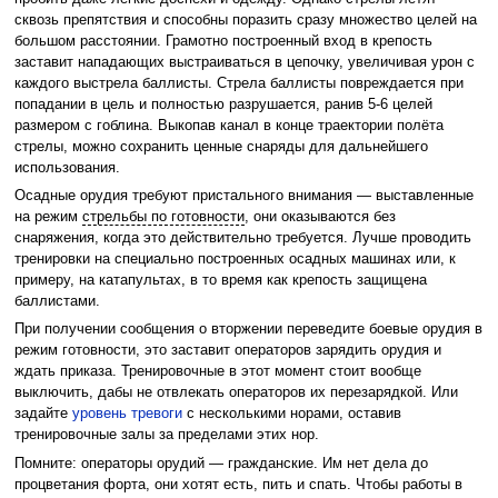
сквозь препятствия и способны поразить сразу множество целей на
большом расстоянии. Грамотно построенный вход в крепость
заставит нападающих выстраиваться в цепочку, увеличивая урон с
каждого выстрела баллисты. Стрела баллисты повреждается при
попадании в цель и полностью разрушается, ранив 5-6 целей
размером с гоблина. Выкопав канал в конце траектории полёта
стрелы, можно сохранить ценные снаряды для дальнейшего
использования.
Осадные орудия требуют пристального внимания — выставленные
на режим
стрельбы по готовности
, они оказываются без
снаряжения, когда это действительно требуется. Лучше проводить
тренировки на специально построенных осадных машинах или, к
примеру, на катапультах, в то время как крепость защищена
баллистами.
При получении сообщения о вторжении переведите боевые орудия в
режим готовности, это заставит операторов зарядить орудия и
ждать приказа. Тренировочные в этот момент стоит вообще
выключить, дабы не отвлекать операторов их перезарядкой. Или
задайте
уровень тревоги
с несколькими норами, оставив
тренировочные залы за пределами этих нор.
Помните: операторы орудий — гражданские. Им нет дела до
процветания форта, они хотят есть, пить и спать. Чтобы работы в