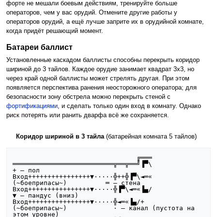
форте не мешали боевым действиям, тренируйте больше
операторов, чем у вас орудий. Отмените другие работы у
операторов орудий, а ещё лучше заприте их в орудийной комнате,
когда придёт решающий момент.
Батареи баллист
Установленные каскадом баллисты способны перекрыть коридор
шириной до 3 тайлов. Каждое орудие занимает квадрат 3x3, но
через край одной баллисты может стрелять другая. При этом
появляется перспектива ранения неосторожного оператора; для
безопасности зону обстрела можно перекрыть стеной с
фортификациями
, и сделать только один вход в комнату. Однако
риск потерять или ранить дварфа всё же сохраняется.
Коридор шириной в 3 тайла
(батарейная комната 5 тайлов)
                                ╔═══

══════════════════════════╦══╦══╝▐▀\   
+
 — пол

Вход++++++++++++++++▼·····╬++╬▐▀\◄═«  
(~боеприпасы~)          
═
 — стена

Вход++++++++++++++++▼·····╬▐▀\◄═«▐▄/   
▼
 — пандус (вниз)

Вход++++++++++++++++▼·····╬◄═«▐▄/+  
(~боеприпасы~)            
·
 — канал (пустота на 
этом уровне)
