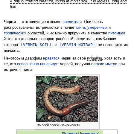
A tiny burrowing creature, found in moist soil. It is legless, long and
thin.
Черви
— это живущие в земле
вредители
. Они очень
распространены, встречаются в почве
тайги
,
умеренных
и
тропических
областей, и их можно приручить в качестве
питомцев
.
Хотя это довольно распространённый вредитель, комбинация
[VERMIN_SOIL]
[VERMIN_NOTRAP]
токенов
и
не позволяют их
поймать.
Некоторым дварфам
нравятся
черви за своё
wriggling
, хотя есть и
те, кто
совершенно ненавидят
червей, получая
плохие мысли
при
встрече с ними.
Во всей своей извивчивости.
[
Выделить
]
[
развернуть
]