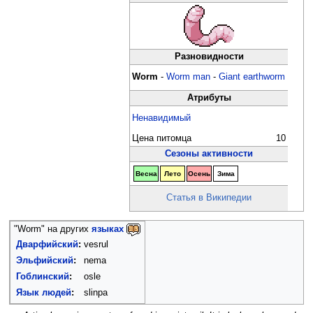
Разновидности
Worm
-
Worm man
-
Giant earthworm
Атрибуты
Ненавидимый
Цена питомца
10
Сезоны активности
Весна
Лето
Осень
Зима
Статья в Википедии
"Worm" на других
языках
Дварфийский
:
vesrul
Эльфийский
:
nema
Гоблинский
:
osle
Язык людей
:
slinpa