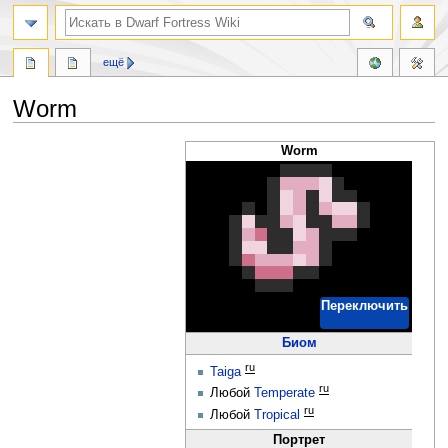
поиск
ещё
Worm
Перейти
Перейти
Worm
к
к
навигации
поиску
Переключить
Биом
ru
Taiga
ru
Любой
Temperate
ru
Любой
Tropical
Портрет