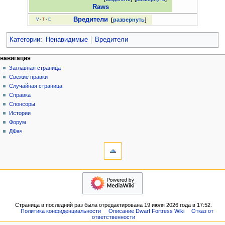
Raws
Вредители
развернуть
V
·
T
·
E
Категории
:
Ненавидимые
Вредители
Н
действия на странице
персональные инструменты
навигация
статья
создать
Заглавная страница
а
учётную
обсуждение
Свежие правки
в
запись
читать
Случайная страница
и
войти
просмотр
Справка
г
кода
Спонсоры
история
а
Истории
Форум
ц
ДФач
и
инструменты
на других языках
я
Ссылки
English
сюда
Связанные
навигация
правки
Заглавная
Служебные
страница
страницы
Свежие
Версия
Страница в последний раз была отредактирована 19 июля 2026 года в 17:52.
правки
для
Политика конфиденциальности
Описание Dwarf Fortress Wiki
Отказ от
Случайная
ответственности
печати
страница